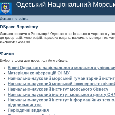
Домашня сторінка
Одеський Національний Морськ
Домашня сторінка
DSpace Repository
Ласкаво просимо в Репозитарій Одеського національного морського унів
до дисертацій, монографій, наукових видань, навчально-методичних мате
відкритому доступі
Фонди
Виберіть фонд для перегляду його зібрань.
Вчені Одеського національного морського універс
Матеріали конференцій ОНМУ
Навчально-науковий морський гуманітарний інстит
Навчально-науковий морський інженерно-технічний
Навчально-науковий інститут морського бізнесу
Навчально-науковий інститут морського флоту ОН
Навчально-науковий інститут інформаційних технол
підприємництва
Періодичні видання