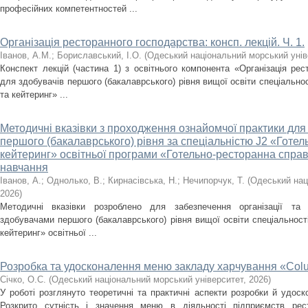
професійних компетентностей ...
Організація ресторанного господарства: консп. лекцій. Ч. 1.
Іванов, А.М.
;
Бориславський, І.О.
(
Одеський національний морський унів
Конспект лекцій (частина 1) з освітнього компонента «Організація ре
для здобувачів першого (бакалаврського) рівня вищої освіти спеціально
та кейтеринг» ...
Методичні вказівки з проходження ознайомчої практики для 
першого (бакалаврського) рівня за спеціальністю J2 «Готе
кейтеринг» освітньої програми «Готельно-ресторанна справ
навчання
Іванов, А.
;
Однолько, В.
;
Кирнасівська, Н.
;
Нечипорчук, Т.
(
Одеський нац
2026
)
Методичні вказівки розроблено для забезпечення організації та
здобувачами першого (бакалаврського) рівня вищої освіти спеціальност
кейтеринг» освітньої ...
Розробка та удосконалення меню закладу харчування «Colu
Січко, О.С.
(
Одеський національний морський університет
,
2026
)
У роботі розглянуто теоретичні та практичні аспекти розробки й удос
Розкрито сутність і значення меню в діяльності підприємств рест