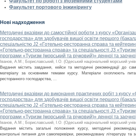
Факультет по роботі з іноземними студентами
Факультет портового інжинірингу
Нові надходження
Методичні вказівки до самостійної роботи з курсу «Організа
господарства» для здобувачів вищої освіти першого (бакала
спеціальністю J2 «Готельно-ресторанна справа та кейтерин
«Готельно-ресторанна справа» та спеціальності J3 «Туризм 
програми «Туризм (морський та річковий)» денної та заочн
Іванов, А.М.
;
Бориславський, І.О.
(
Одеський національний морський унів
Видання містить завдання, кейси та методичні рекомендації до сам
матеріалу за основними темами курсу. Матеріали охоплюють питанн
ресторанного господарства, ...
Методичні вказівки до виконання практичних робіт з курсу «
господарства» для здобувачів вищої освіти першого (бакала
спеціальністю J2 «Готельно-ресторанна справа та кейтерин
«Готельно-ресторанна справа» та спеціальності J3 «Туризм 
програми «Туризм (морський та річковий)» денної та заочн
Іванов, А.М.
;
Бориславський, І.О.
(
Одеський національний морський унів
Видання містить загальні положення курсу, методичні рекомендаці
контрольні питання для самоперевірки, рекомендовану літературу та 