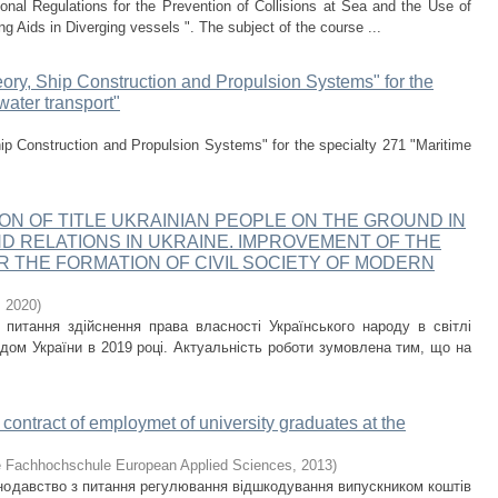
ional Regulations for the Prevention of Collisions at Sea and the Use of
 Aids in Diverging vessels ". The subject of the course ...
eory, Ship Construction and Propulsion Systems" for the
water transport"
hip Construction and Propulsion Systems" for the specialty 271 "Maritime
ION OF TITLE UKRAINIAN PEOPLE ON THE GROUND IN
D RELATIONS IN UKRAINE. IMPROVEMENT OF THE
OR THE FORMATION OF CIVIL SOCIETY OF MODERN
,
2020
)
питання здійснення права власності Українського народу в світлі
дом України в 2019 році. Актуальність роботи зумовлена тим, що на
e contract of employmet of university graduates at the
 Fachhochschule European Applied Sciences
,
2013
)
конодавство з питання регулювання відшкодування випускником коштів