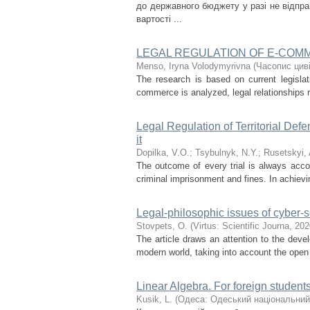
до державного бюджету у разі не відпра
вартості ...
LEGAL REGULATION OF E-COM
Menso, Iryna Volodymyrivna
(
Часопис циві
The research is based on current legisla
commerce is analyzed, legal relationships re
Legal Regulation of Territorial Defe
it
Dopilka, V.O.
;
Tsybulnyk, N.Y.
;
Rusetskyi, 
The outcome of every trial is always acc
criminal imprisonment and fines. In achieving 
Legal-philosophic issues of cyber-s
Stovpets, О.
(
Virtus: Scientific Journa
,
202
The article draws an attention to the deve
modern world, taking into account the open 
Linear Algebra. For foreign student
Kusik, L.
(
Одеса: Одеський національний