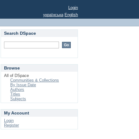
Login
українська
English
Search DSpace
Browse
All of DSpace
Communities & Collections
By Issue Date
Authors
Titles
Subjects
My Account
Login
Register