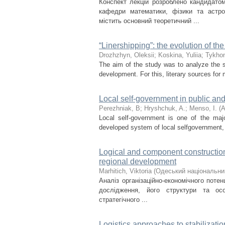
Конспект лекцій розроблено кандидато
кафедри математики, фізики та астрон
містить основний теоретичний ...
“Linershipping”: the evolution of th
Drozhzhyn, Oleksii
;
Koskina, Yuliia
;
Tykhon
The aim of the study was to analyze the sci
development. For this, literary sources for
Local self-government in public and
Perezhniak, B
;
Hryshchuk, A.
;
Menso, І.
(
A
Local self-government is one of the majo
developed system of local selfgovernment, t
Logical and component construction 
regional development
Marhitich, Viktoria
(
Одеський національни
Аналіз організаційно-економічного потен
дослідження, його структури та особ
стратегічного ...
Logistics approaches to stabilizati