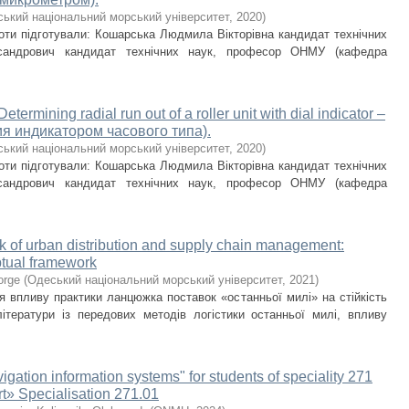
ький національний морський університет
,
2020
)
боти підготували: Кошарська Людмила Вікторівна кандидат технічних
сандрович кандидат технічних наук, професор ОНМУ (кафедра
ng radial run out of a roller unit with dial indicator –
я индикатором часового типа).
ький національний морський університет
,
2020
)
боти підготували: Кошарська Людмила Вікторівна кандидат технічних
сандрович кандидат технічних наук, професор ОНМУ (кафедра
rk of urban distribution and supply chain management:
ptual framework
orge
(
Одеський національний морський університет
,
2021
)
 впливу практики ланцюжка поставок «останньої милі» на стійкість
ітератури із передових методів логістики останньої милі, впливу
vigation information systems" for students of speciality 271
rt» Specialisation 271.01