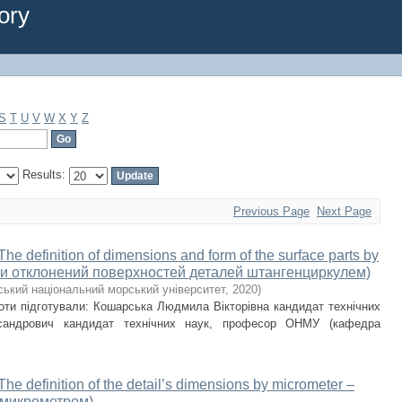
ory
S
T
U
V
W
X
Y
Z
Results:
Previous Page
Next Page
inition of dimensions and form of the surface parts by
в и отклонений поверхностей деталей штангенциркулем)
ький національний морський університет
,
2020
)
боти підготували: Кошарська Людмила Вікторівна кандидат технічних
сандрович кандидат технічних наук, професор ОНМУ (кафедра
inition of the detail’s dimensions by micrometer –
микрометром).