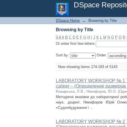
Browsing by Title
DSpace Reposit
DSpace Home
→
Browsing by Title
Browsing by Title
0-9
A
B
C
D
E
F
G
H
I
J
K
L
M
N
O
P
Q
R
Or enter first few letters:
Sort by:
Order:
Now showing items 174-193 of 5143
LABORATORY WORKSHOP № 1 The def
caliper – (Определение размеро
Кошарська, Л.В.
;
Никифоров, Ю.О.
(
Одес
Методичні вказівки до лабораторної ро
наук, доцент, Никифоров Юрій Олек
«Суднобудування і ...
LABORATORY WORKSHOP № 2 The def
(Определение размеров деталей 