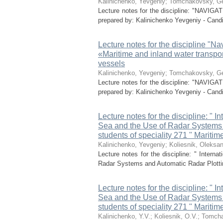
Kalinichenko, Yevgeniy
;
Tomchakovsky, Ge
Lecture notes for the discipline: "NAVI
prepared by: Kalinichenko Yevgeniy - Candi
Lecture notes for the discipline "Na
«Maritime and inland water transpor
vessels
Kalinichenko, Yevgeniy
;
Tomchakovsky, Ge
Lecture notes for the discipline: "NAVI
prepared by: Kalinichenko Yevgeniy - Candi
Lecture notes for the discipline: " I
Sea and the Use of Radar Systems a
students of speciality 271 " Maritim
Kalinichenko, Yevgeniy
;
Koliesnik, Oleksan
Lecture notes for the discipline: " Interna
Radar Systems and Automatic Radar Plotting 
Lecture notes for the discipline: " I
Sea and the Use of Radar Systems a
students of speciality 271 " Maritim
Kalinichenko, Y.V.
;
Koliesnik, O.V.
;
Tomcha