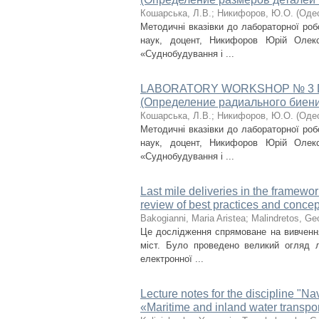
Кошарська, Л.В.
;
Никифоров, Ю.О.
(
Одес
Методичні вказівки до лабораторної ро
наук, доцент, Никифоров Юрій Олек
«Суднобудування і ...
LABORATORY WORKSHOP № 3 Determini
(Определение радиального биени
Кошарська, Л.В.
;
Никифоров, Ю.О.
(
Одес
Методичні вказівки до лабораторної ро
наук, доцент, Никифоров Юрій Олек
«Суднобудування і ...
Last mile deliveries in the framewo
review of best practices and conce
Bakogianni, Maria Aristea
;
Malindretos, Ge
Це дослідження спрямоване на вивчення
міст. Було проведено великий огляд л
електронної ...
Lecture notes for the discipline "Na
«Maritime and inland water transpo