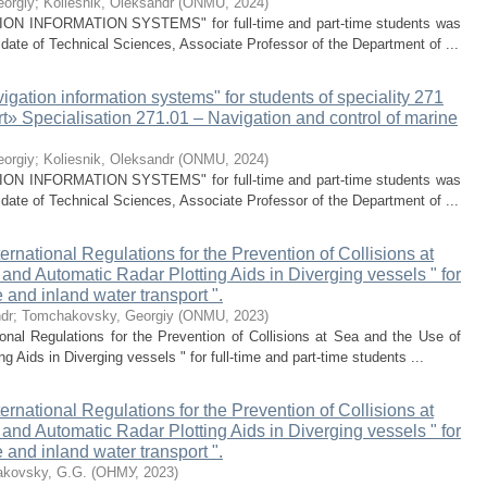
orgiy
;
Koliesnik, Oleksandr
(
ONMU
,
2024
)
GATION INFORMATION SYSTEMS" for full-time and part-time students was
date of Technical Sciences, Associate Professor of the Department of ...
vigation information systems" for students of speciality 271
t» Specialisation 271.01 – Navigation and control of marine
orgiy
;
Koliesnik, Oleksandr
(
ONMU
,
2024
)
GATION INFORMATION SYSTEMS" for full-time and part-time students was
date of Technical Sciences, Associate Professor of the Department of ...
nternational Regulations for the Prevention of Collisions at
nd Automatic Radar Plotting Aids in Diverging vessels " for
e and inland water transport ".
dr
;
Tomchakovsky, Georgiy
(
ОNMU
,
2023
)
tional Regulations for the Prevention of Collisions at Sea and the Use of
Aids in Diverging vessels " for full-time and part-time students ...
nternational Regulations for the Prevention of Collisions at
nd Automatic Radar Plotting Aids in Diverging vessels " for
e and inland water transport ".
kovsky, G.G.
(
ОНМУ
,
2023
)