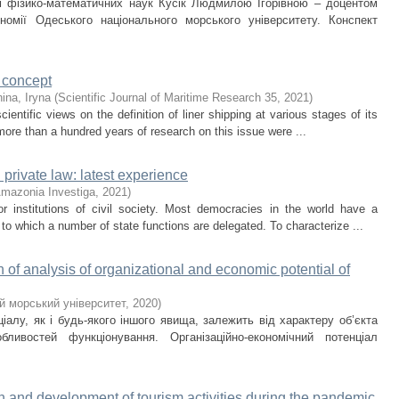
м фізико-математичних наук Кусік Людмилою Ігорівною – доцентом
омії Одеського національного морського університету. Конспект
e concept
ina, Iryna
(
Scientific Journal of Maritime Research 35
,
2021
)
entific views on the definition of liner shipping at various stages of its
 more than a hundred years of research on this issue were ...
 private law: latest experience
mazonia Investiga
,
2021
)
r institutions of civil society. Most democracies in the world have a
o which a number of state functions are delegated. To characterize ...
of analysis of organizational and economic potential of
й морський університет
,
2020
)
ціалу, як і будь-якого іншого явища, залежить від характеру об’єкта
ливостей функціонування. Організаційно-економічний потенціал
on and development of tourism activities during the pandemic