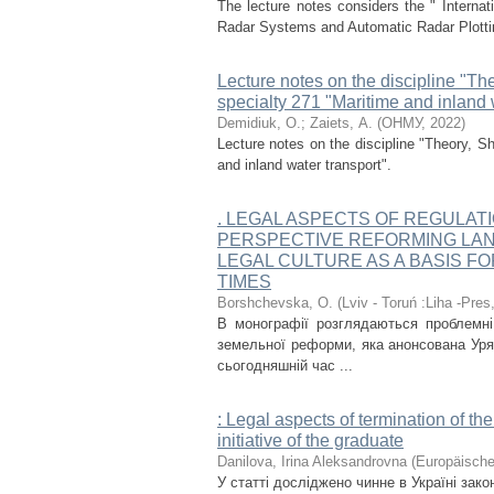
The lecture notes considers the " Internat
Radar Systems and Automatic Radar Plotting
Lecture notes on the discipline "Th
specialty 271 "Maritime and inland 
Demidiuk, О.
;
Zaiets, А.
(
ОНМУ
,
2022
)
Lecture notes on the discipline "Theory, S
and inland water transport".
. LEGAL ASPECTS OF REGULAT
PERSPECTIVE REFORMING LAN
LEGAL CULTURE AS A BASIS F
TIMES
Borshchevska, O.
(
Lviv - Toruń :Liha -Pres
В монографії розглядаються проблемні 
земельної реформи, яка анонсована Уря
сьогодняшній час ...
: Legal aspects of termination of th
initiative of the graduate
Danilova, Irina Aleksandrovna
(
Europäische
У статті досліджено чинне в Україні за