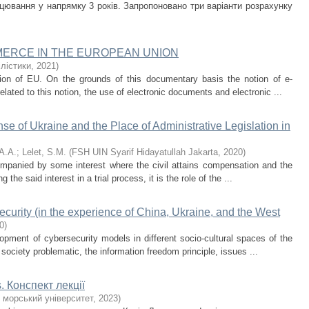
цювання у напрямку 3 років. Запропоновано три варіанти розрахунку
MERCE IN THE EUROPEAN UNION
лістики
,
2021
)
tion of EU. On the grounds of this documentary basis the notion of e-
lated to this notion, the use of electronic documents and electronic ...
nse of Ukraine and the Place of Administrative Legislation in
A.A.
;
Lelet, S.M.
(
FSH UIN Syarif Hidayatullah Jakarta
,
2020
)
ompanied by some interest where the civil attains compensation and the
the said interest in a trial process, it is the role of the ...
ecurity (in the experience of China, Ukraine, and the West
0
)
lopment of cybersecurity models in different socio-cultural spaces of the
society problematic, the information freedom principle, issues ...
s. Конспект лекції
 морський університет
,
2023
)