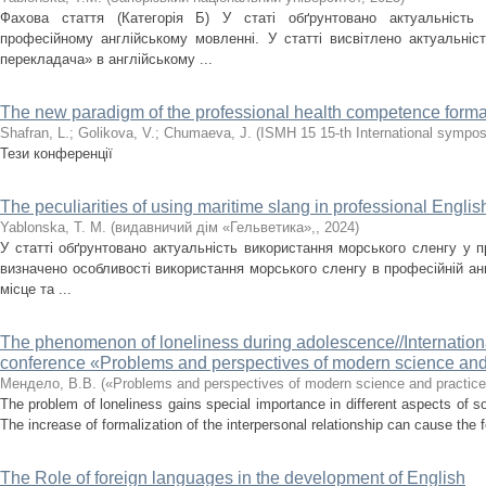
Фахова стаття (Категорія Б) У статі обґрунтовано актуальність
професійному англійському мовленні. У статті висвітлено актуальні
перекладача» в англійському ...
The new paradigm of the professional health competence format
Shafran, L.
;
Golikova, V.
;
Chumaeva, J.
(
ISMH 15 15-th International sympos
Тези конференції
The peculiarities of using maritime slang in professional Englis
Yablonska, T. M.
(
видавничий дім «Гельветика»,
,
2024
)
У статті обґрунтовано актуальність використання морського сленгу у пр
визначено особливості використання морського сленгу в професійній анг
місце та ...
The phenomenon of loneliness during adolescence//Іnternational 
conference «Problems and perspectives of modern science and
Мендело, В.В.
(
«Problems and perspectives of modern science and practice
The problem of loneliness gains special importance in different aspects of soc
The increase of formalization of the interpersonal relationship can cause the 
The Role of foreign languages in the development of English