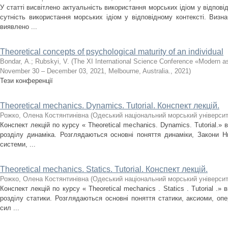
У статті висвітлено актуальність використання морських ідіом у відповід
сутність використання морських ідіом у відповідному контексті. Визнач
виявлено ...
Theoretical concepts of psychological maturity of an individual
Bondar, А.
;
Rubskyi, V.
(
The XI International Science Conference «Modern as
November 30 – December 03, 2021, Melbourne, Australia.
,
2021
)
Тези конференції
Theoretical mechanics. Dynamics. Tutorial. Конспект лекцій.
Рожко, Олена Костянтинівна
(
Одеський національний морський університ
Конспект лекцій по курсу « Theoretical mechanics. Dynamics. Tutorial.»
розділу динаміка. Розглядаються основні поняття динаміки, Закони Н
системи, ...
Theoretical mechanics. Statics. Tutorial. Конспект лекцій.
Рожко, Олена Костянтинівна
(
Одеський національний морський університ
Конспект лекцій по курсу « Theoretical mechanics . Statics . Tutorial .
розділу статики. Розглядаються основні поняття статики, аксиоми, опер
сил ...