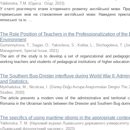
Yablonska, T.M.
(
Одеса : Олді
,
2023
)
У статті розглянуто етапи історичного розвитку англійської мови. Пр
германських мов на становлення англійської мови. Наведено приклад
японської та ін. ...
The Role Position of Teachers in the Professionalization of the
Environment
Gumennykova, Т.
;
Sagan, О.
;
Yakovleva, S.
;
Kotliar, L.
;
Shchogoleva, Т.
(
Jo
Management, Special Issue
,
2021
)
The aim of the study is to develop a set of organizational and pedagogical
working teachers and students of pedagogical institutions of higher education t
The Southern Bug-Dnister interfluve during World War II: Admini
and Statistics.
Mykhailutsa, M.
;
Niculcea, I.
(
Güney-Doğu Avrupa Araştırmaları Dergisi The 
Studies
,
2020
)
The article presents a modern view of the administrative and territorial 
Romania in the Ukrainian lands between the Dniester and Southern Bug during W
The specifics of using maritime idioms in the appropriate contex
Yablonska, T. M.
(
Науковий журнал Львівського державного університету 
«Львівський філологічний часопис»
,
2023
)