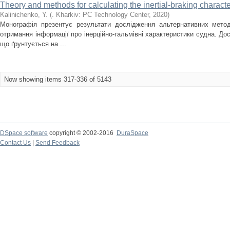
Theory and methods for calculating the inertial-braking characte
Kalinichenko, Y.
(
. Kharkiv: PC Technology Center
,
2020
)
Монографія презентує результати дослідження альтернативних метод
отримання інформації про інерційно-гальмівні характеристики судна. До
що ґрунтується на ...
Now showing items 317-336 of 5143
DSpace software
copyright © 2002-2016
DuraSpace
Contact Us
|
Send Feedback