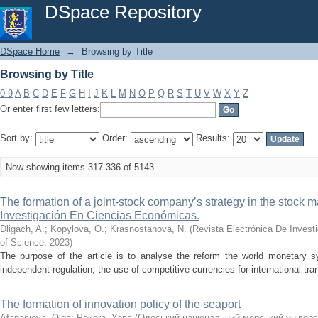
Browsing by Title
DSpace Repository
DSpace Home
→
Browsing by Title
Browsing by Title
0-9
A
B
C
D
E
F
G
H
I
J
K
L
M
N
O
P
Q
R
S
T
U
V
W
X
Y
Z
Or enter first few letters:
Sort by:
Order:
Results:
Now showing items 317-336 of 5143
The formation of a joint-stock company’s strategy in the stock 
Investigación En Ciencias Económicas.
Dligach, A.
;
Kopylova, O.
;
Krasnostanova, N.
(
Revista Electrónica De Inves
of Science
,
2023
)
The purpose of the article is to analyse the reform the world monetary 
independent regulation, the use of competitive currencies for international tra
The formation of innovation policy of the seaport
Afanasieva, Оlga
;
Pokora, Yana
(
Одеський національний морський універс