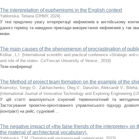
The interpretation of euphemisms in the English context
Yablonska, Tetiana
(
ОНМУ
,
2024
)
У тезі приділено увагу інтерпретації евфемізмів в англійському конте
даного терміну та наведено приклади використання евфемізмів у так зва
мови.
The main causes of the phenomenon of procrastination of publi
Kotliar., L.I.
(
International scientific and practical conference «Strategic anti
and role of the state». Ca’Foscari University of Venice.
,
2019
)
Тези конференції
The Method of project team formation on the example of the shi
Kramskyі, Sergiy O.
;
Zakharchenko, Oleg V.
;
Darushin, Aleksandr V.
;
Bileha
(
International Journal of Innovative Technology and Exploring Engineering (I
У цій статті аналізуються існуючий термінологічний та методичн
Застосування проектно-орієнтованого управлінського підходу дозвол
(контракт) на рейс, судновий ...
The negative impact of «the false friends of the interpreter» on
the material of architectural vocabulary).
Yablonska, T.M.
(
Запорізький національний університет
,
2023
)