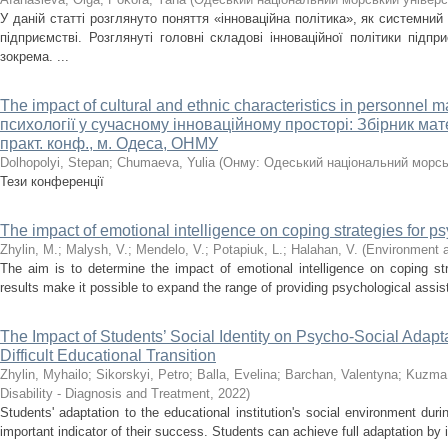
У даній статті розглянуто поняття «інноваційна політика», як системний
підприємстві. Розглянуті головні складові інноваційної політики підп
зокрема. ...
The impact of cultural and ethnic characteristics in personne
психології у сучасному інноваційному просторі: Збірник мат
практ. конф., м. Одеса, ОНМУ
Dolhopolyi, Stepan
;
Chumaeva, Yulia
(
Онму: Одеський національний морсь
Тези конференції
The impact of emotional intelligence on coping strategies for p
Zhylin, M.
;
Malysh, V.
;
Mendelo, V.
;
Potapiuk, L.
;
Halahan, V.
(
Environment 
The aim is to determine the impact of emotional intelligence on coping st
results make it possible to expand the range of providing psychological assis
The Impact of Students’ Social Identity on Psycho-Social Adapta
Difficult Educational Transition
Zhylin, Myhailo
;
Sikorskyi, Petro
;
Balla, Evelina
;
Barchan, Valentyna
;
Kuzma
Disability - Diagnosis and Treatment
,
2022
)
Students' adaptation to the educational institution's social environment durin
important indicator of their success. Students can achieve full adaptation by 