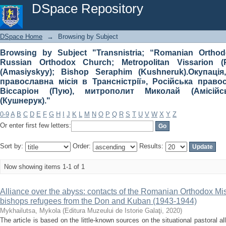
Browsing by Subject "Transnistria; “Romanian Orthodox M
DSpace Repository
Vissarion (Puiu); Metropolitan Mykolay (Amasiyskyy); B
православна місія в Трансністрії», Російська правосл
(Амісійський), єпископ Серафим (Кушнерук)."
DSpace Home
→
Browsing by Subject
Browsing by Subject "Transnistria; “Romanian Orthodo
Russian Orthodox Church; Metropolitan Vissarion (P
(Amasiyskyy); Bishop Seraphim (Kushneruk).Окупація
православна місія в Трансністрії», Російська прав
Віссаріон (Пую), митрополит Миколай (Амісій
(Кушнерук)."
0-9
A
B
C
D
E
F
G
H
I
J
K
L
M
N
O
P
Q
R
S
T
U
V
W
X
Y
Z
Or enter first few letters:
Sort by:
Order:
Results:
Now showing items 1-1 of 1
Alliance over the abyss: contacts of the Romanian Orthodox Mis
bishops refugees from the Don and Kuban (1943-1944)
Mykhailutsa, Mykola
(
Editura Muzeului de Istorie Galaţi
,
2020
)
The article is based on the little-known sources on the situational pastoral a