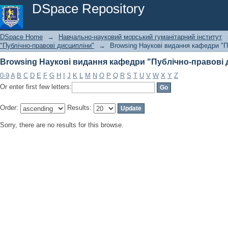
Browsing Наукові видання кафедри "Публічно-правові 
DSpace Repository
DSpace Home
→
Навчально-науковий морський гуманітарний інститут
"Публічно-правові дисципліни"
→
Browsing Наукові видання кафедри "Пу
Browsing Наукові видання кафедри "Публічно-правові 
0-9
A
B
C
D
E
F
G
H
I
J
K
L
M
N
O
P
Q
R
S
T
U
V
W
X
Y
Z
Or enter first few letters:
Order:
Results:
Sorry, there are no results for this browse.