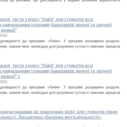
сполук до речовин, що ди-соціюють у водних розчинах відносяться
ння ,тести з курсу “Хімія” для студентів всіх
за навчальними планами бакалаврів денної та заочної
реакції”
020
)
ідповідності до програми «Хімія». У програмі розширено розділи,
ям, знання яких необхідне для розуміння сутності хімічних процесів
ння ,тести з курсу “Хімія” для студентів всіх
за навчальними планами бакалаврів денної та заочної
реакції” с
020
)
ідповідності до програми «Хімія». У програмі розширено розділи,
ям, знання яких необхідне для розуміння сутності хімічних процесів
дичні вказівки до практичних робіт для студентів рівня
альності. Дисципліна «Безпека життєдіяльності».