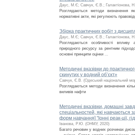
Даус, М.Є
;
Савчук, Є.В.
;
Галактіонова, Н
Розглядаються методи визначення як
нормативні акти, які регулюють правові
Збірка практичних робіт з дисципл
Даус, М.Є
;
Савчук, Є.В.
;
Галактіонова, Н
Розглядаються особливості впливу 
природного ресурсу за рентним підход
основні принципи оцінки ...
Методичні вказівки до практично
скинутих у водний об’єкт»
Савчук, Є.В.
(
Одеський національний мор
Розглядаються методи визначення кільк
виливів нафти
Методичні вказівки, домашні завда
спеціальностей, які навчаються 
форм навчання] “Іонні реак-ції, гі
Іванова, Р.Ю.
(
ОНМУ
,
2020
)
Багато речовин у водних розчинах дисоц