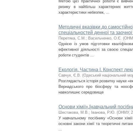
Метою цієї практичної роботи є вивче
ризику в найбільш характерних життє
характеристики небезпек, ...
Методичні вказівки до самостійно
спеціальностей денної та заочно
Перетяка, С.М.
;
Васильченко, О.Є.
(
ОНМ
Однією із умов підготовки кваліфіков
ефективної діяльності за своєю спеціал
роботи студентів ...
Екологія. Частина І. Конспект лек
Савчук, Є.В.
(
Одеський національний мор
Розглядається історія розвитку науки «ек
Вернадського про біосферу та ноосфе
навколишнє середовище
Основи хімії».[навчальний посібн
Шестакова, М.В.
;
Іванова, Р.Ю.
(
ОНМУ
,
2
У навчальному посібнику «Основи хімії
основні закони хімії та теоретичні питан
...