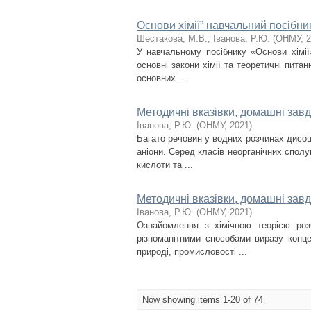
Основи хімії” навчальний посібни
Шестакова, М.В.
;
Іванова, Р.Ю.
(
ОНМУ
,
2
У навчальному посібнику «Основи хімії
основні закони хімії та теоретичні питан
основних ...
Методичні вказівки, домашні завдан
Іванова, Р.Ю.
(
ОНМУ
,
2021
)
Багато речовин у водних розчинах дисоці
аніони. Серед класів неорганічних спол
кислоти та ...
Методичні вказівки, домашні завд
Іванова, Р.Ю.
(
ОНМУ
,
2021
)
Ознайомлення з хімічною теорією роз
різноманітними способами виразу конце
природі, промисловості ...
Now showing items 1-20 of 74