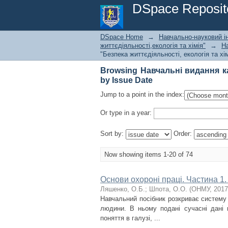
Browsing Навчальні видання каф
DSpace Reposit
DSpace Home
→
Навчально-науковий ін
життєдіяльності,екологія та хімія"
→
На
"Безпека життєдіяльності, екологія та хім
Browsing Навчальні видання ка
by Issue Date
Jump to a point in the index:
Or type in a year:
Sort by:
Order:
Now showing items 1-20 of 74
Основи охороні праці. Частина 1
Ляшенко, О.Б.
;
Шпота, О.О.
(
ОНМУ
,
2017
Навчальний посібник розкриває систему
людини. В ньому подані сучасні дані 
поняття в галузі, ...