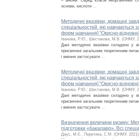
– аніони. Серед класів неорганічних 
основи, кислоти ...
Методичні вказівки, домашні завда
спеціальностей, які навчаються 
форм навчання] “Окисно-відновні 
Іванова, Р.Ю.
;
Шестакова, М.В.
(
ОНМУ
,
2
Дані методичні вказівки складено у в
присвячені загальним теоретичним питанн
і вміння застосувати ...
Методичні вказівки, домашні завда
спеціальностей, які навчаються 
форм навчання] “Окисно-відновні 
Іванова, Р.Ю.
;
Шестакова, М.В.
(
ОНМУ
,
2
Дані методичні вказівки складено у в
присвячені загальним теоретичним питанн
і вміння застосувати ...
Визначення величини ризику: Мето
підготовки «бакалавр». Всі спеці
Даус, М.Є.
;
Перетяка, С.М.
(
ОНМУ
,
2021
)