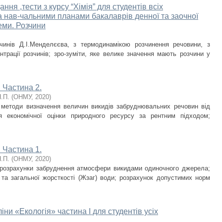
ння ,тести з курсу “Хімія” для студентів всіх
а нав-чальними планами бакалаврів денної та заочної
еми. Розчини
чинів Д.І.Менделєєва, з термодинамікою розчинення речовини, з
нтрації розчинів; зро-зуміти, яке велике значення мають розчини у
. Частина 2.
Н.П.
(
ОНМУ
,
2020
)
 методи визначення величин викидів забруднювальних речовин від
ня економічної оцінки природного ресурсу за рентним підходом;
. Частина 1.
Н.П.
(
ОНМУ
,
2020
)
 розрахунки забруднення атмосфери викидами одиночного джерела;
) та загальної жорсткості (Жзаг) води; розрахунок допустимих норм
іни «Екологія» частина І для студентів усіх