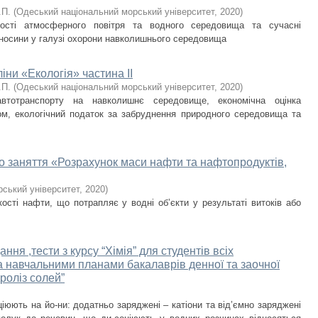
.П.
(
Одеський національний морський університет
,
2020
)
ості атмосферного повітря та водного середовища та сучасні
дносини у галузі охорони навколишнього середовища
іни «Екологія» частина ІІ
.П.
(
Одеський національний морський університет
,
2020
)
автотранспорту на навколишнє середовище, економічна оцінка
ом, екологічний податок за забруднення природного середовища та
го заняття «Розрахунок маси нафти та нафтопродуктів,
ський університет
,
2020
)
ості нафти, що потрапляє у водні об’єкти у результаті витоків або
ння ,тести з курсу “Хімія” для студентів всіх
за навчальними планами бакалаврів денної та заочної
дроліз солей”
іюють на йо-ни: додатньо заряджені – катіони та від’ємно заряджені