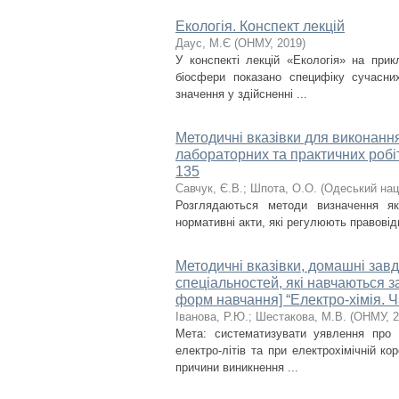
Екологія. Конспект лекцій
Даус, М.Є
(
ОНМУ
,
2019
)
У конспекті лекцій «Екологія» на прик
біосфери показано специфіку сучасних
значення у здійсненні ...
Методичні вказівки для виконанн
лабораторних та практичних робіт
135
Савчук, Є.В.
;
Шпота, О.О.
(
Одеський нац
Розглядаються методи визначення як
нормативні акти, які регулюють правові
Методичні вказівки, домашні завда
спеціальностей, які навчаються 
форм навчання] “Електро-хімія. Ч
Іванова, Р.Ю.
;
Шестакова, М.В.
(
ОНМУ
,
2
Мета: систематизувати уявлення про п
електро-літів та при електрохімічній ко
причини виникнення ...