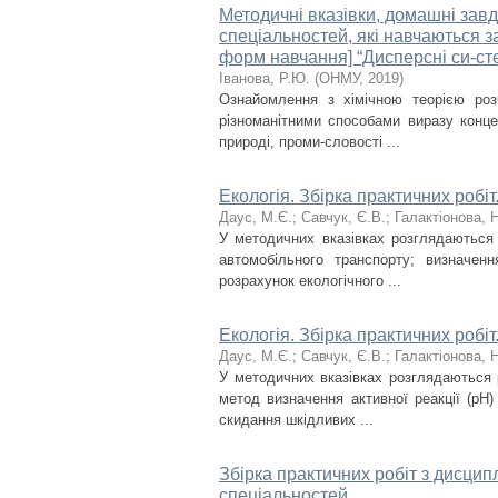
Методичні вказівки, домашні завда
спеціальностей, які навчаються з
форм навчання] “Дисперсні си-ст
Іванова, Р.Ю.
(
ОНМУ
,
2019
)
Ознайомлення з хімічною теорією роз
різноманітними способами виразу конце
природі, проми-словості ...
Екологія. Збірка практичних робіт
Даус, М.Є.
;
Савчук, Є.В.
;
Галактіонова, 
У методичних вказівках розглядаються
автомобільного транспорту; визначен
розрахунок екологічного ...
Екологія. Збірка практичних робіт
Даус, М.Є.
;
Савчук, Є.В.
;
Галактіонова, 
У методичних вказівках розглядаються
метод визначення активної реакції (рН
скидання шкідливих ...
Збірка практичних робіт з дисципл
спеціальностей