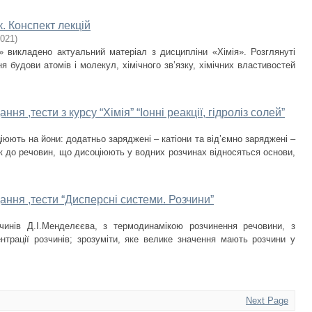
к. Конспект лекцій
021
)
» викладено актуальний матеріал з дисципліни «Хімія». Розглянуті
ня будови атомів і молекул, хімічного зв’язку, хімічних властивостей
ня ,тести з курсу “Хімія” “Іонні реакції, гідроліз солей”
юють на йони: додатньо заряджені – катіони та від’ємно заряджені –
ук до речовин, що дисоціюють у водних розчинах відносяться основи,
ання ,тести “Дисперсні системи. Розчини”
чинів Д.І.Менделєєва, з термодинамікою розчинення речовини, з
нтрації розчинів; зрозуміти, яке велике значення мають розчини у
Next Page