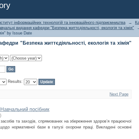
едри "Безпека життєдіяльності, екологія та хімія" by I
ory
ститут інформаційних технологій та інноваційного підприємництва
→
К
вчальні видання кафедри "Безпека життєдіяльності, екологія та хімія"
ія" by Issue Date
федри "Безпека життєдіяльності, екологія та хімія"
Results:
Next Page
. Навчальний посібник
)
 засобів та заходів, спрямованих на збереження здоров’я працюючої
щодо нормативної бази в галузі охорони праці. Викладені основні