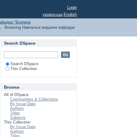
ssue Date
Login
українська
English
афедра "Безпека
→
Browsing Навчальні видання кафедри
Search DSpace
Search DSpace
This Collection
Browse
All of DSpace
Communities & Collections
By Issue Date
Authors
Titles
Subjects
This Collection
By Issue Date
Authors
Titles