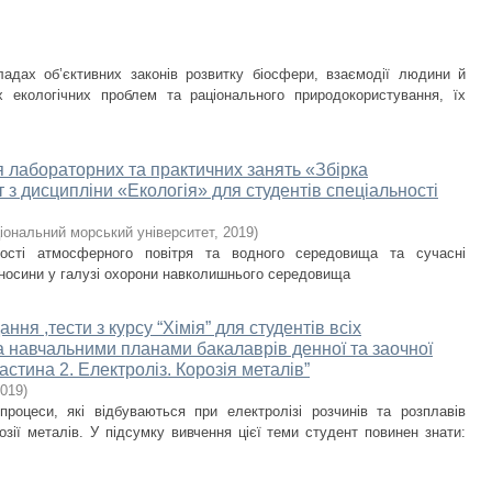
ладах об’єктивних законів розвитку біосфери, взаємодії людини й
 екологічних проблем та раціонального природокористування, їх
я лабораторних та практичних занять «Збірка
 з дисципліни «Екологія» для студентів спеціальності
іональний морський університет
,
2019
)
ості атмосферного повітря та водного середовища та сучасні
дносини у галузі охорони навколишнього середовища
ння ,тести з курсу “Хімія” для студентів всіх
за навчальними планами бакалаврів денної та заочної
астина 2. Електроліз. Корозія металів”
019
)
роцеси, які відбуваються при електролізі розчинів та розплавів
розії металів. У підсумку вивчення цієї теми студент повинен знати: