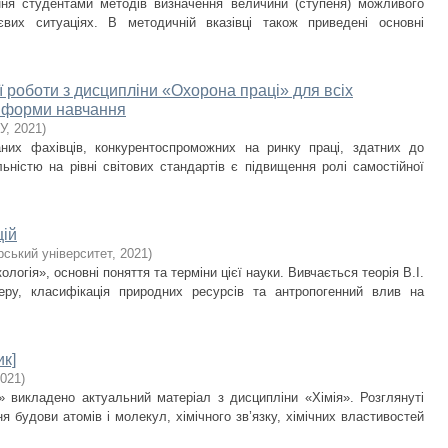
ння студентами методів визначення величини (ступеня) можливого
вих ситуаціях. В методичній вказівці також приведені основні
ї роботи з дисципліни «Охорона праці» для всіх
ї форми навчання
У
,
2021
)
аних фахівців, конкурентоспроможних на ринку праці, здатних до
ьністю на рівні світових стандартів є підвищення ролі самостійної
цій
ський університет
,
2021
)
ологія», основні поняття та терміни цієї науки. Вивчається теорія В.І.
ру, класифікація природних ресурсів та антропогенний влив на
ик]
021
)
» викладено актуальний матеріал з дисципліни «Хімія». Розглянуті
ня будови атомів і молекул, хімічного зв’язку, хімічних властивостей